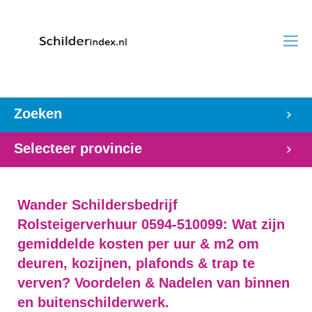
Zoeken
Selecteer provincie
Wander Schildersbedrijf
Rolsteigerverhuur 0594-510099: Wat zijn
gemiddelde kosten per uur & m2 om
deuren, kozijnen, plafonds & trap te
verven? Voordelen & Nadelen van binnen
en buitenschilderwerk.