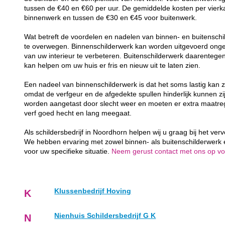
tussen de €40 en €60 per uur. De gemiddelde kosten per vierk
binnenwerk en tussen de €30 en €45 voor buitenwerk.
Wat betreft de voordelen en nadelen van binnen- en buitenschil
te overwegen. Binnenschilderwerk kan worden uitgevoerd ongea
van uw interieur te verbeteren. Buitenschilderwerk daarenteg
kan helpen om uw huis er fris en nieuw uit te laten zien.
Een nadeel van binnenschilderwerk is dat het soms lastig kan z
omdat de verfgeur en de afgedekte spullen hinderlijk kunnen zij
worden aangetast door slecht weer en moeten er extra maatr
verf goed hecht en lang meegaat.
Als schildersbedrijf in Noordhorn helpen wij u graag bij het ve
We hebben ervaring met zowel binnen- als buitenschilderwerk
voor uw specifieke situatie.
Neem gerust contact met ons op voor
Klussenbedrijf Hoving
K
Nienhuis Schildersbedrijf G K
N