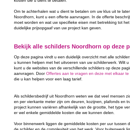
kosten die u dient te betalen.
Om te achterhalen wat u dient te betalen om uw klus uit te late
Noordhorn, kunt u een offerte aanvragen. In de offerte beschrijft
moet worden en wat uw specifieke eisen met betrekking tot het 
duidelijke prijsopgaaf van uw project kan geven.
Bekijk alle schilders Noordhorn op deze 
Op deze pagina vindt u een duidelijk overzicht met alle schilde
u kunnen helpen met het uitvoeren van uw schilderwerk. Wilt u
kunt u de websites van de verschillende schilders op deze pagin
aanvragen. Door
Offertes aan te vragen en deze met elkaar te 
die u kan helpen voor een laag tarief.
Als schildersbedrijf uit Noordhorn weten we dat veel mensen z
en per vierkante meter zijn om deuren, kozijnen, plafonds en t
project kunnen variëren afhankelijk van de grootte, het type ver
er wel enkele gemiddelde kosten die we kunnen delen.
Voor binnenwerk liggen de gemiddelde kosten per uur tussen d
de schilder en de complexiteit van het werk. Voor buitenwerk li