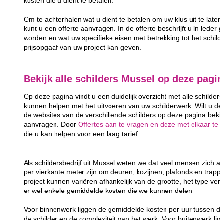
kosten die u dient te betalen.
Om te achterhalen wat u dient te betalen om uw klus uit te lat
kunt u een offerte aanvragen. In de offerte beschrijft u in ieder
worden en wat uw specifieke eisen met betrekking tot het schild
prijsopgaaf van uw project kan geven.
Bekijk alle schilders Mussel op deze pagi
Op deze pagina vindt u een duidelijk overzicht met alle schilder
kunnen helpen met het uitvoeren van uw schilderwerk. Wilt u d
de websites van de verschillende schilders op deze pagina bekij
aanvragen. Door
Offertes aan te vragen en deze met elkaar te 
die u kan helpen voor een laag tarief.
Als schildersbedrijf uit Mussel weten we dat veel mensen zich
per vierkante meter zijn om deuren, kozijnen, plafonds en trap
project kunnen variëren afhankelijk van de grootte, het type ver
er wel enkele gemiddelde kosten die we kunnen delen.
Voor binnenwerk liggen de gemiddelde kosten per uur tussen d
de schilder en de complexiteit van het werk. Voor buitenwerk li