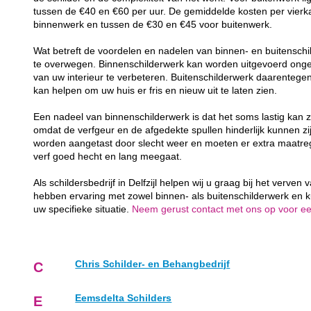
tussen de €40 en €60 per uur. De gemiddelde kosten per vierk
binnenwerk en tussen de €30 en €45 voor buitenwerk.
Wat betreft de voordelen en nadelen van binnen- en buitenschil
te overwegen. Binnenschilderwerk kan worden uitgevoerd ongea
van uw interieur te verbeteren. Buitenschilderwerk daarenteg
kan helpen om uw huis er fris en nieuw uit te laten zien.
Een nadeel van binnenschilderwerk is dat het soms lastig kan z
omdat de verfgeur en de afgedekte spullen hinderlijk kunnen zij
worden aangetast door slecht weer en moeten er extra maatr
verf goed hecht en lang meegaat.
Als schildersbedrijf in Delfzijl helpen wij u graag bij het verve
hebben ervaring met zowel binnen- als buitenschilderwerk en 
uw specifieke situatie.
Neem gerust contact met ons op voor een 
Chris Schilder- en Behangbedrijf
C
Eemsdelta Schilders
E