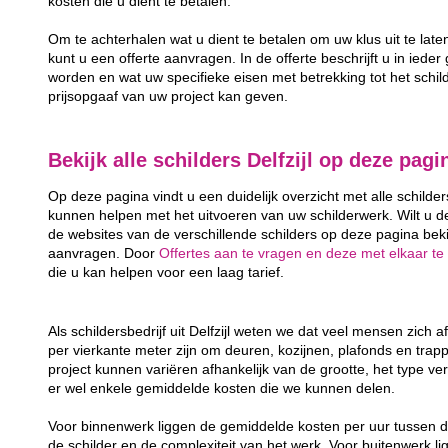
kosten die u dient te betalen.
Om te achterhalen wat u dient te betalen om uw klus uit te laten
kunt u een offerte aanvragen. In de offerte beschrijft u in ieder
worden en wat uw specifieke eisen met betrekking tot het schild
prijsopgaaf van uw project kan geven.
Bekijk alle schilders Delfzijl op deze pagi
Op deze pagina vindt u een duidelijk overzicht met alle schilders
kunnen helpen met het uitvoeren van uw schilderwerk. Wilt u de 
de websites van de verschillende schilders op deze pagina bekij
aanvragen. Door
Offertes aan te vragen en deze met elkaar te 
die u kan helpen voor een laag tarief.
Als schildersbedrijf uit Delfzijl weten we dat veel mensen zich
per vierkante meter zijn om deuren, kozijnen, plafonds en trap
project kunnen variëren afhankelijk van de grootte, het type ver
er wel enkele gemiddelde kosten die we kunnen delen.
Voor binnenwerk liggen de gemiddelde kosten per uur tussen d
de schilder en de complexiteit van het werk. Voor buitenwerk li