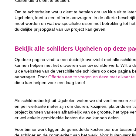
kosten die u dient te betalen.
Om te achterhalen wat u dient te betalen om uw klus uit te late
Ugchelen, kunt u een offerte aanvragen. In de offerte beschrijft 
moet worden en wat uw specifieke eisen met betrekking tot het 
duidelijke prijsopgaaf van uw project kan geven.
Bekijk alle schilders Ugchelen op deze pa
Op deze pagina vindt u een duidelijk overzicht met alle schilde
kunnen helpen met het uitvoeren van uw schilderwerk. Wilt u d
u de websites van de verschillende schilders op deze pagina bek
aanvragen. Door
Offertes aan te vragen en deze met elkaar te 
die u kan helpen voor een laag tarief.
Als schildersbedrijf uit Ugchelen weten we dat veel mensen zi
en per vierkante meter zijn om deuren, kozijnen, plafonds en t
project kunnen variëren afhankelijk van de grootte, het type ver
er wel enkele gemiddelde kosten die we kunnen delen.
Voor binnenwerk liggen de gemiddelde kosten per uur tussen d
de schilder en de complexiteit van het werk. Voor buitenwerk li