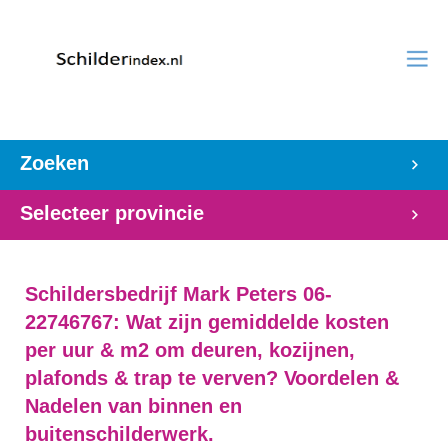
Zoeken
Selecteer provincie
Schildersbedrijf Mark Peters 06-
22746767: Wat zijn gemiddelde kosten
per uur & m2 om deuren, kozijnen,
plafonds & trap te verven? Voordelen &
Nadelen van binnen en
buitenschilderwerk.