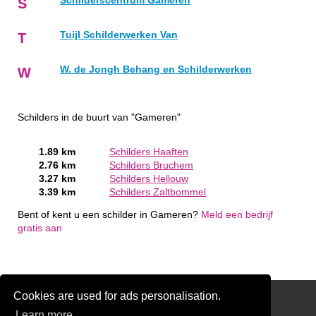
Schilderscentrum Gameren
S
Tuijl Schilderwerken Van
T
W. de Jongh Behang en Schilderwerken
W
Schilders in de buurt van "Gameren"
1.89 km
Schilders Haaften
2.76 km
Schilders Bruchem
3.27 km
Schilders Hellouw
3.39 km
Schilders Zaltbommel
Bent of kent u een schilder in Gameren?
Meld een bedrijf
gratis aan
Cookies are used for ads personalisation.
Schilder Offerte Aanvragen
Learn more