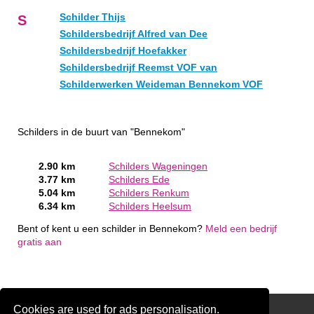
Schilder Thijs
S
Schildersbedrijf Alfred van Dee
Schildersbedrijf Hoefakker
Schildersbedrijf Reemst VOF van
Schilderwerken Weideman Bennekom VOF
Schilders in de buurt van "Bennekom"
2.90 km
Schilders Wageningen
3.77 km
Schilders Ede
5.04 km
Schilders Renkum
6.34 km
Schilders Heelsum
Bent of kent u een schilder in Bennekom?
Meld een bedrijf
gratis aan
Cookies are used for ads personalisation.
Schilder Offerte Aanvragen