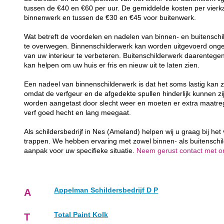
tussen de €40 en €60 per uur. De gemiddelde kosten per vierk
binnenwerk en tussen de €30 en €45 voor buitenwerk.
Wat betreft de voordelen en nadelen van binnen- en buitenschil
te overwegen. Binnenschilderwerk kan worden uitgevoerd ongea
van uw interieur te verbeteren. Buitenschilderwerk daarenteg
kan helpen om uw huis er fris en nieuw uit te laten zien.
Een nadeel van binnenschilderwerk is dat het soms lastig kan z
omdat de verfgeur en de afgedekte spullen hinderlijk kunnen zij
worden aangetast door slecht weer en moeten er extra maatr
verf goed hecht en lang meegaat.
Als schildersbedrijf in Nes (Ameland) helpen wij u graag bij he
trappen. We hebben ervaring met zowel binnen- als buitenschi
aanpak voor uw specifieke situatie.
Neem gerust contact met ons
Appelman Schildersbedrijf D P
A
Total Paint Kolk
T