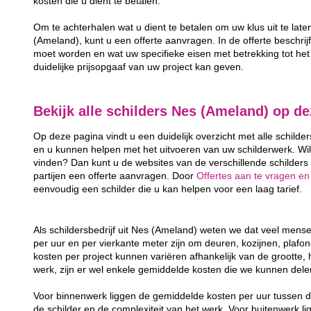
kosten die u dient te betalen.
Om te achterhalen wat u dient te betalen om uw klus uit te lat
(Ameland), kunt u een offerte aanvragen. In de offerte beschrijft
moet worden en wat uw specifieke eisen met betrekking tot het 
duidelijke prijsopgaaf van uw project kan geven.
Bekijk alle schilders Nes (Ameland) op d
Op deze pagina vindt u een duidelijk overzicht met alle schilde
en u kunnen helpen met het uitvoeren van uw schilderwerk. Wil
vinden? Dan kunt u de websites van de verschillende schilders 
partijen een offerte aanvragen. Door
Offertes aan te vragen en
eenvoudig een schilder die u kan helpen voor een laag tarief.
Als schildersbedrijf uit Nes (Ameland) weten we dat veel mens
per uur en per vierkante meter zijn om deuren, kozijnen, plafo
kosten per project kunnen variëren afhankelijk van de grootte, 
werk, zijn er wel enkele gemiddelde kosten die we kunnen dele
Voor binnenwerk liggen de gemiddelde kosten per uur tussen d
de schilder en de complexiteit van het werk. Voor buitenwerk li