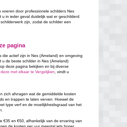
en voeren door professionele schilders Nes
 u in ieder geval duidelijk wat er geschilderd
schilderwerk zijn, zodat de schilder een
eze pagina
rs die actief zijn in Nes (Ameland) en omgeving
t u de beste schilder in Nes (Ameland)
op deze pagina bekijken en bij diverse
 deze met elkaar te Vergelijken
, vindt u
en zich afvragen wat de gemiddelde kosten
nds en trappen te laten verven. Hoewel de
het type verf en de moeilijkheidsgraad van het
n.
e €35 en €50, afhankelijk van de ervaring van
ggen de kosten per uur meestal iets hoger,