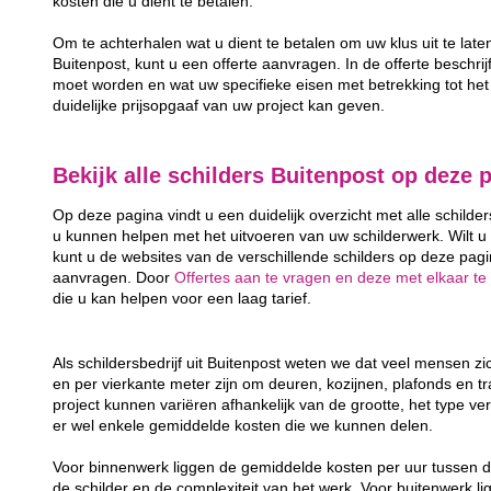
kosten die u dient te betalen.
Om te achterhalen wat u dient te betalen om uw klus uit te late
Buitenpost, kunt u een offerte aanvragen. In de offerte beschrijf
moet worden en wat uw specifieke eisen met betrekking tot het 
duidelijke prijsopgaaf van uw project kan geven.
Bekijk alle schilders Buitenpost op deze 
Op deze pagina vindt u een duidelijk overzicht met alle schilder
u kunnen helpen met het uitvoeren van uw schilderwerk. Wilt u
kunt u de websites van de verschillende schilders op deze pagin
aanvragen. Door
Offertes aan te vragen en deze met elkaar te 
die u kan helpen voor een laag tarief.
Als schildersbedrijf uit Buitenpost weten we dat veel mensen 
en per vierkante meter zijn om deuren, kozijnen, plafonds en t
project kunnen variëren afhankelijk van de grootte, het type ver
er wel enkele gemiddelde kosten die we kunnen delen.
Voor binnenwerk liggen de gemiddelde kosten per uur tussen d
de schilder en de complexiteit van het werk. Voor buitenwerk li