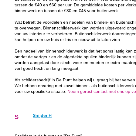
tussen de €40 en €60 per uur. De gemiddelde kosten per vierk
binnenwerk en tussen de €30 en €45 voor buitenwerk.
Wat betreft de voordelen en nadelen van binnen- en buitenschil
te overwegen. Binnenschilderwerk kan worden uitgevoerd ongea
van uw interieur te verbeteren. Buitenschilderwerk daarenteg
kan helpen om uw huis er fris en nieuw uit te laten zien.
Een nadeel van binnenschilderwerk is dat het soms lastig kan z
omdat de verfgeur en de afgedekte spullen hinderlijk kunnen zij
worden aangetast door slecht weer en moeten er extra maatr
verf goed hecht en lang meegaat.
Als schildersbedrijf in De Punt helpen wij u graag bij het verve
We hebben ervaring met zowel binnen- als buitenschilderwerk
voor uw specifieke situatie.
Neem gerust contact met ons op voor
Snijder H
S