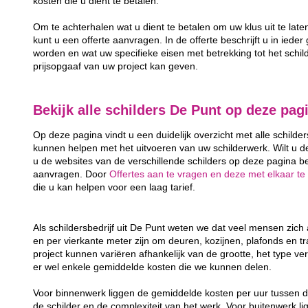
kosten die u dient te betalen.
Om te achterhalen wat u dient te betalen om uw klus uit te lat
kunt u een offerte aanvragen. In de offerte beschrijft u in ieder
worden en wat uw specifieke eisen met betrekking tot het schild
prijsopgaaf van uw project kan geven.
Bekijk alle schilders De Punt op deze pag
Op deze pagina vindt u een duidelijk overzicht met alle schilder
kunnen helpen met het uitvoeren van uw schilderwerk. Wilt u d
u de websites van de verschillende schilders op deze pagina bek
aanvragen. Door
Offertes aan te vragen en deze met elkaar te 
die u kan helpen voor een laag tarief.
Als schildersbedrijf uit De Punt weten we dat veel mensen zic
en per vierkante meter zijn om deuren, kozijnen, plafonds en t
project kunnen variëren afhankelijk van de grootte, het type ver
er wel enkele gemiddelde kosten die we kunnen delen.
Voor binnenwerk liggen de gemiddelde kosten per uur tussen d
de schilder en de complexiteit van het werk. Voor buitenwerk li